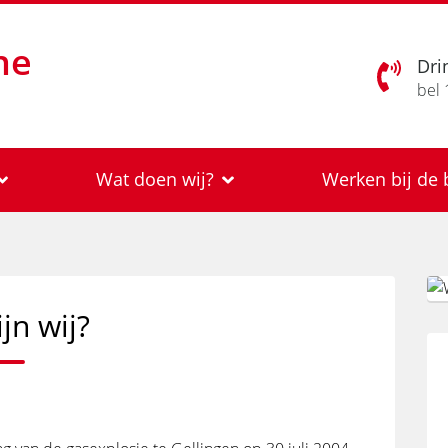
ne
Dri
bel 
Wat doen wij?
Werken bij d
jn wij?