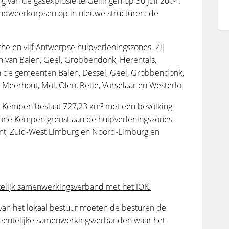
 van de gasexplosie te Gellingen op 30 juli 2004.
andweerkorpsen op in nieuwe structuren: de
e en vijf Antwerpse hulpverleningszones. Zij
n van Balen, Geel, Grobbendonk, Herentals,
n de gemeenten Balen, Dessel, Geel, Grobbendonk,
 Meerhout, Mol, Olen, Retie, Vorselaar en Westerlo.
 Kempen beslaat 727,23 km² met een bevolking
one Kempen grenst aan de hulpverleningszones
ant, Zuid-West Limburg en Noord-Limburg en
lijk samenwerkingsverband met het IOK.
van het lokaal bestuur moeten de besturen de
emeentelijke samenwerkingsverbanden waar het