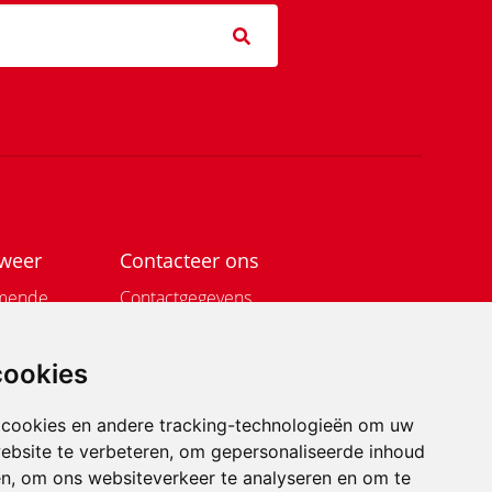
dweer
Contacteer ons
omende
Contactgegevens
E-loket
 de kijker
E-loket Preventie
cookies
rman?
Nuttige links
Openingsuren en -dagen centrale
 cookies en andere tracking-technologieën om uw
administratie
ebsite te verbeteren, om gepersonaliseerde inhoud
en, om ons websiteverkeer te analyseren en om te