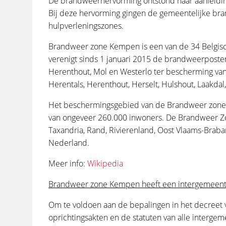
De brandweerhervorming ontstond naar aanleiding
Bij deze hervorming gingen de gemeentelijke br
hulpverleningszones.
Brandweer zone Kempen is een van de 34 Belgisch
verenigt sinds 1 januari 2015 de brandweerposte
Herenthout, Mol en Westerlo ter bescherming va
Herentals, Herenthout, Herselt, Hulshout, Laakdal,
Het beschermingsgebied van de Brandweer zone
van ongeveer 260.000 inwoners. De Brandweer Z
Taxandria, Rand, Rivierenland, Oost Vlaams-Brab
Nederland.
Meer info:
Wikipedia
Brandweer zone Kempen heeft een intergemeente
Om te voldoen aan de bepalingen in het decreet 
oprichtingsakten en de statuten van alle interg